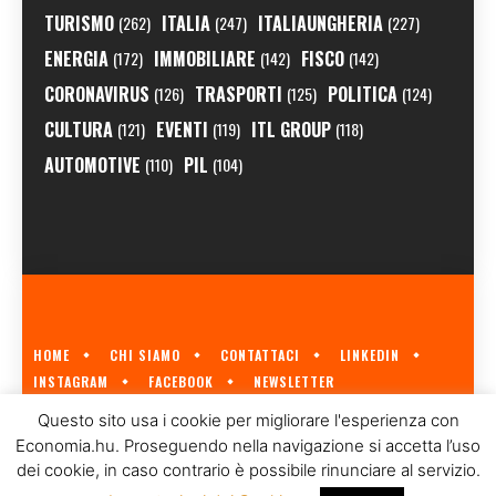
TURISMO
ITALIA
ITALIAUNGHERIA
(262)
(247)
(227)
ENERGIA
IMMOBILIARE
FISCO
(172)
(142)
(142)
CORONAVIRUS
TRASPORTI
POLITICA
(126)
(125)
(124)
CULTURA
EVENTI
ITL GROUP
(121)
(119)
(118)
AUTOMOTIVE
PIL
(110)
(104)
HOME
CHI SIAMO
CONTATTACI
LINKEDIN
INSTAGRAM
FACEBOOK
NEWSLETTER
ECONOMIA.HU È IL PRIMO GIORNALE ITALIANO SULL'ECONOMIA UNGHERESE
Questo sito usa i cookie per migliorare l'esperienza con
A CURA DI
ITL GROUP
© 2023
Economia.hu. Proseguendo nella navigazione si accetta l’uso
dei cookie, in caso contrario è possibile rinunciare al servizio.