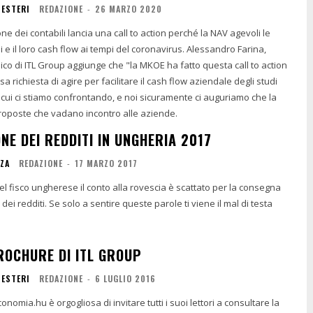
 ESTERI
REDAZIONE
-
26 MARZO 2020
ne dei contabili lancia una call to action perché la NAV agevoli le
oro cash flow ai tempi del coronavirus. Alessandro Farina,
co di ITL Group aggiunge che "la MKOE ha fatto questa call to action
a richiesta di agire per facilitare il cash flow aziendale degli studi
 cui ci stiamo confrontando, e noi sicuramente ci auguriamo che la
proposte che vadano incontro alle aziende.
NE DEI REDDITI IN UNGHERIA 2017
NZA
REDAZIONE
-
17 MARZO 2017
 fisco ungherese il conto alla rovescia è scattato per la consegna
 dei redditi. Se solo a sentire queste parole ti viene il mal di testa
ROCHURE DI ITL GROUP
 ESTERI
REDAZIONE
-
6 LUGLIO 2016
nomia.hu è orgogliosa di invitare tutti i suoi lettori a consultare la