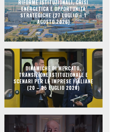
RIFORME ISTITUZIONALI, CRISI
ENERGETICA E OPPORTUNITÀ
STRATEGICHE (27 LUGLIO – 1
AGOSTO 2026)
DINAMICHE DI MERCATO,
TRANSIZIONE ISTITUZIONALE E
SCENARI PER LE IMPRESE ITALIANE
(20 – 25 LUGLIO 2026)