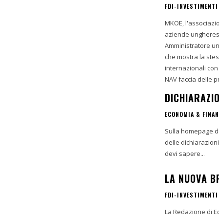
FDI-INVESTIMENTI
MKOE, l'associazio
aziende ungheresi e il l
Amministratore uni
che mostra la stess
internazionali con
NAV faccia delle 
DICHIARAZIO
ECONOMIA & FINA
Sulla homepage del
delle dichiarazioni
devi sapere...
LA NUOVA B
FDI-INVESTIMENTI
La Redazione di Eco