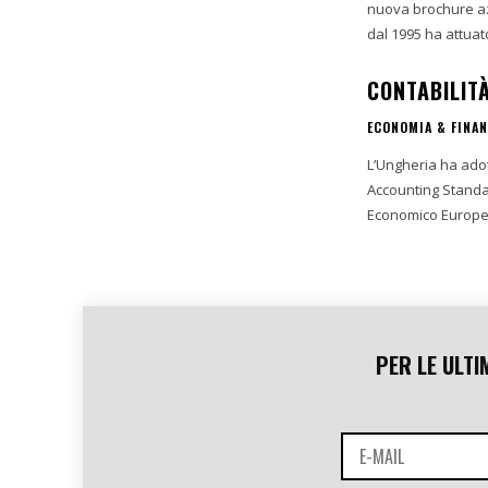
nuova brochure az
dal 1995 ha attuato
CONTABILIT
ECONOMIA & FINA
L’Ungheria ha adott
Accounting Standards (IFRS). Le società le cui azi
Economico Europeo 
PER LE ULTI