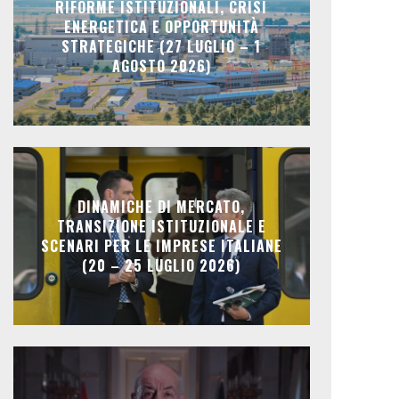
RIFORME ISTITUZIONALI, CRISI
ENERGETICA E OPPORTUNITÀ
STRATEGICHE (27 LUGLIO – 1
AGOSTO 2026)
DINAMICHE DI MERCATO,
TRANSIZIONE ISTITUZIONALE E
SCENARI PER LE IMPRESE ITALIANE
(20 – 25 LUGLIO 2026)