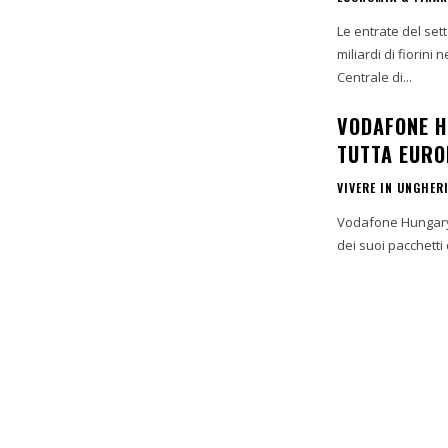
Le entrate del se
miliardi di fiorini nel secondo tri
Centrale di...
VODAFONE H
TUTTA EURO
VIVERE IN UNGHER
Vodafone Hungary h
dei suoi pacchetti 