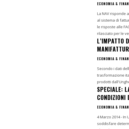
ECONOMIA & FINA
La NAV risponde al
al sistema di fattu
le risposte alle F
rilasciato per le v
L’IMPATTO 
MANIFATTUR
ECONOMIA & FINA
Secondo i dati dell
trasformazione it
prodotti dall'Unghe
SPECIALE: L
CONDIZIONI 
ECONOMIA & FINA
4 Marzo 2014 - In Ungheria
soddisfare determi