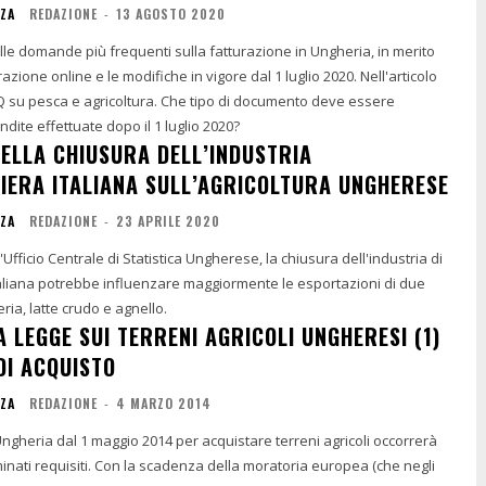
NZA
REDAZIONE
-
13 AGOSTO 2020
le domande più frequenti sulla fatturazione in Ungheria, in merito
razione online e le modifiche in vigore dal 1 luglio 2020. Nell'articolo
AQ su pesca e agricoltura. Che tipo di documento deve essere
endite effettuate dopo il 1 luglio 2020?
DELLA CHIUSURA DELL’INDUSTRIA
IERA ITALIANA SULL’AGRICOLTURA UNGHERESE
NZA
REDAZIONE
-
23 APRILE 2020
'Ufficio Centrale di Statistica Ungherese, la chiusura dell'industria di
aliana potrebbe influenzare maggiormente le esportazioni di due
ria, latte crudo e agnello.
A LEGGE SUI TERRENI AGRICOLI UNGHERESI (1)
DI ACQUISTO
NZA
REDAZIONE
-
4 MARZO 2014
 dal 1 maggio 2014 per acquistare terreni agricoli occorrerà
nati requisiti. Con la scadenza della moratoria europea (che negli