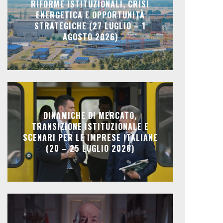
RIFORME ISTITUZIONALI, CRISI
ENERGETICA E OPPORTUNITÀ
STRATEGICHE (27 LUGLIO – 1
AGOSTO 2026)
DINAMICHE DI MERCATO,
TRANSIZIONE ISTITUZIONALE E
SCENARI PER LE IMPRESE ITALIANE
(20 – 25 LUGLIO 2026)