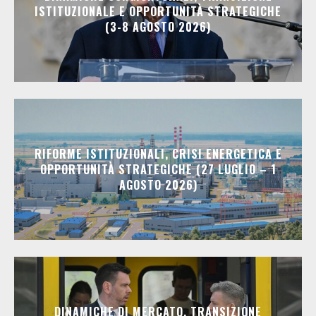
ISTITUZIONALE E OPPORTUNITÀ STRATEGICHE
(3-8 AGOSTO 2026)
RIFORME ISTITUZIONALI, CRISI ENERGETICA E
OPPORTUNITÀ STRATEGICHE (27 LUGLIO – 1
AGOSTO 2026)
DINAMICHE DI MERCATO, TRANSIZIONE