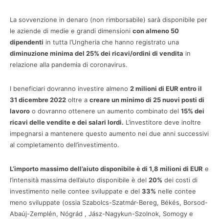
La sovvenzione in denaro (non rimborsabile) sarà disponibile per
le aziende di medie e grandi dimensioni
con almeno 50
dipendenti
in tutta l’Ungheria che hanno registrato una
diminuzione minima del 25% dei ricavi/ordini di vendita
in
relazione alla pandemia di coronavirus.
I beneficiari dovranno investire almeno
2 milioni di EUR entro il
31 dicembre 2022
oltre a
creare un minimo di 25 nuovi posti di
lavoro
o dovranno ottenere un aumento combinato del
15% dei
ricavi delle vendite e dei salari lordi.
L’investitore deve inoltre
impegnarsi a mantenere questo aumento nei due anni successivi
al completamento dell’investimento.
L’importo massimo dell’aiuto disponibile è di 1,8 milioni di EUR
e
l’intensità massima dell’aiuto disponibile è del
20%
dei costi di
investimento nelle contee sviluppate e del
33%
nelle contee
meno sviluppate (ossia Szabolcs-Szatmár-Bereg, Békés, Borsod-
Abaúj-Zemplén, Nógrád , Jász-Nagykun-Szolnok, Somogy e