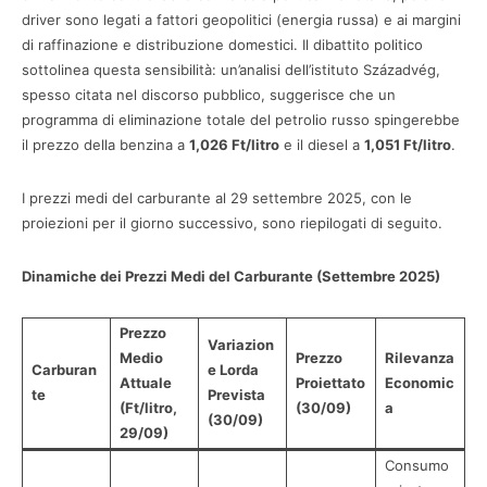
driver sono legati a fattori geopolitici (energia russa) e ai margini
di raffinazione e distribuzione domestici. Il dibattito politico
sottolinea questa sensibilità: un’analisi dell’istituto Századvég,
spesso citata nel discorso pubblico, suggerisce che un
programma di eliminazione totale del petrolio russo spingerebbe
il prezzo della benzina a
1,026 Ft/litro
e il diesel a
1,051 Ft/litro
.
I prezzi medi del carburante al 29 settembre 2025, con le
proiezioni per il giorno successivo, sono riepilogati di seguito.
Dinamiche dei Prezzi Medi del Carburante (Settembre 2025)
Prezzo
Variazion
Medio
Prezzo
Rilevanza
Carburan
e Lorda
Attuale
Proiettato
Economic
te
Prevista
(Ft/litro,
(30/09)
a
(30/09)
29/09)
Consumo