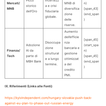
Picco
incertezz
Mercati/
MNB di
n)
storico
a e crisi
MNB
diversifica
[span_43]
dell’Oro
fiduciaria
zione
(end_span
globale.
delle
)
riserve.
Aumento
dell’efficie
[span_45]
Disoccupa
nza
Adozione
(start_spa
zione
bancaria e
Finanza/
AI da
n)
struttural
gestione
Tech
parte di
[span_45]
e a lungo
ottimizzat
MBH Bank
(end_span
termine.
a del
)
credito
PMI.
IX. Riferimenti (Links alle Fonti)
https://kyivindependent.com/hungary-slovakia-push-back-
against-eu-plan-to-phase-out-russian-energy