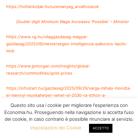
https://holtankoljak.hu/uzemanyag_arvaltozasok
Double-digit Minimum Wage Increases ‘Possible’ – Minister
https://www.vg.hu/vilaggazdasag-magyar-
gazdasag/2025/09/mesterseges-intelligencia-palkovics-laszlo-
mnb
https://www.jpmorgan.com/insights/global-
research/commodities/gold-prices
https://infostart.hu/gazdasag/2025/09/29/varga-mihaly-mondta-
el-mennyi-munkahelyet-vehet-el-2030-ra-itthon-a-
mesterseges-intelligencia
Questo sito usa i cookie per migliorare l'esperienza con
Economia.hu. Proseguendo nella navigazione si accetta l’uso
https://www.bmw.hu/hu/footer/quick-link/bmw-vehicle-
dei cookie, in caso contrario è possibile rinunciare al servizio.
recalls.html
Impostazioni dei Cookie
ACCETTO