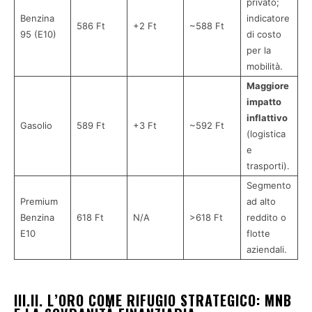
privato;
Benzina
indicatore
586 Ft
+2 Ft
~588 Ft
95 (E10)
di costo
per la
mobilità.
Maggiore
impatto
inflattivo
Gasolio
589 Ft
+3 Ft
~592 Ft
(logistica
e
trasporti).
Segmento
Premium
ad alto
Benzina
618 Ft
N/A
>618 Ft
reddito o
E10
flotte
aziendali.
III.II. L’ORO COME RIFUGIO STRATEGICO: MNB