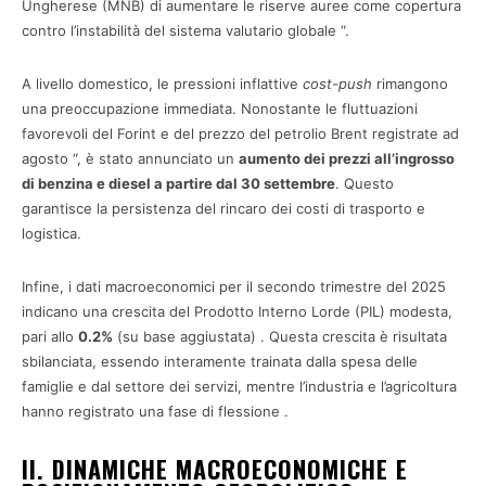
Ungherese (MNB) di aumentare le riserve auree come copertura
contro l’instabilità del sistema valutario globale “.
A livello domestico, le pressioni inflattive
cost-push
rimangono
una preoccupazione immediata. Nonostante le fluttuazioni
favorevoli del Forint e del prezzo del petrolio Brent registrate ad
agosto “, è stato annunciato un
aumento dei prezzi all’ingrosso
di benzina e diesel a partire dal 30 settembre
. Questo
garantisce la persistenza del rincaro dei costi di trasporto e
logistica.
Infine, i dati macroeconomici per il secondo trimestre del 2025
indicano una crescita del Prodotto Interno Lorde (PIL) modesta,
pari allo
0.2%
(su base aggiustata) . Questa crescita è risultata
sbilanciata, essendo interamente trainata dalla spesa delle
famiglie e dal settore dei servizi, mentre l’industria e l’agricoltura
hanno registrato una fase di flessione .
II. DINAMICHE MACROECONOMICHE E