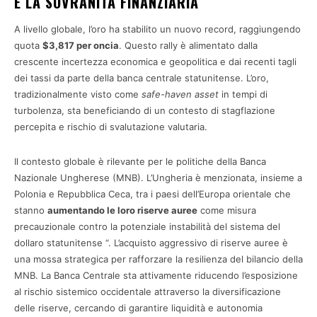
E LA SOVRANITÀ FINANZIARIA
A livello globale, l’oro ha stabilito un nuovo record, raggiungendo
quota
$3,817 per oncia
. Questo rally è alimentato dalla
crescente incertezza economica e geopolitica e dai recenti tagli
dei tassi da parte della banca centrale statunitense. L’oro,
tradizionalmente visto come
safe-haven asset
in tempi di
turbolenza, sta beneficiando di un contesto di stagflazione
percepita e rischio di svalutazione valutaria.
Il contesto globale è rilevante per le politiche della Banca
Nazionale Ungherese (MNB). L’Ungheria è menzionata, insieme a
Polonia e Repubblica Ceca, tra i paesi dell’Europa orientale che
stanno
aumentando le loro riserve auree
come misura
precauzionale contro la potenziale instabilità del sistema del
dollaro statunitense “. L’acquisto aggressivo di riserve auree è
una mossa strategica per rafforzare la resilienza del bilancio della
MNB. La Banca Centrale sta attivamente riducendo l’esposizione
al rischio sistemico occidentale attraverso la diversificazione
delle riserve, cercando di garantire liquidità e autonomia