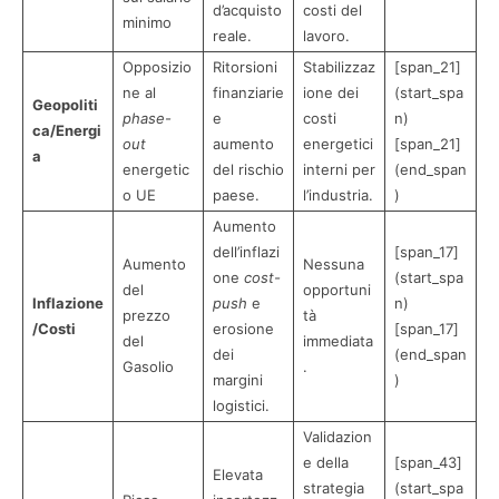
d’acquisto
costi del
minimo
reale.
lavoro.
Opposizio
Ritorsioni
Stabilizzaz
[span_21]
ne al
finanziarie
ione dei
(start_spa
Geopoliti
phase-
e
costi
n)
ca/Energi
out
aumento
energetici
[span_21]
a
energetic
del rischio
interni per
(end_span
o UE
paese.
l’industria.
)
Aumento
dell’inflazi
[span_17]
Aumento
Nessuna
one
cost-
(start_spa
del
opportuni
Inflazione
push
e
n)
prezzo
tà
/Costi
erosione
[span_17]
del
immediata
dei
(end_span
Gasolio
.
margini
)
logistici.
Validazion
e della
[span_43]
Elevata
strategia
(start_spa