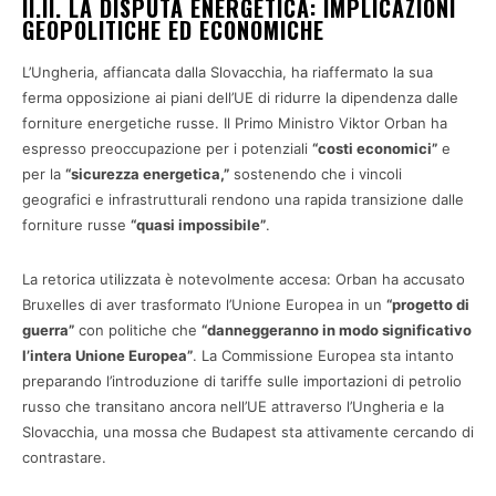
II.II. LA DISPUTA ENERGETICA: IMPLICAZIONI
GEOPOLITICHE ED ECONOMICHE
L’Ungheria, affiancata dalla Slovacchia, ha riaffermato la sua
ferma opposizione ai piani dell’UE di ridurre la dipendenza dalle
forniture energetiche russe. Il Primo Ministro Viktor Orban ha
espresso preoccupazione per i potenziali
“costi economici”
e
per la
“sicurezza energetica,”
sostenendo che i vincoli
geografici e infrastrutturali rendono una rapida transizione dalle
forniture russe
“quasi impossibile”
.
La retorica utilizzata è notevolmente accesa: Orban ha accusato
Bruxelles di aver trasformato l’Unione Europea in un
“progetto di
guerra”
con politiche che
“danneggeranno in modo significativo
l’intera Unione Europea”
. La Commissione Europea sta intanto
preparando l’introduzione di tariffe sulle importazioni di petrolio
russo che transitano ancora nell’UE attraverso l’Ungheria e la
Slovacchia, una mossa che Budapest sta attivamente cercando di
contrastare.