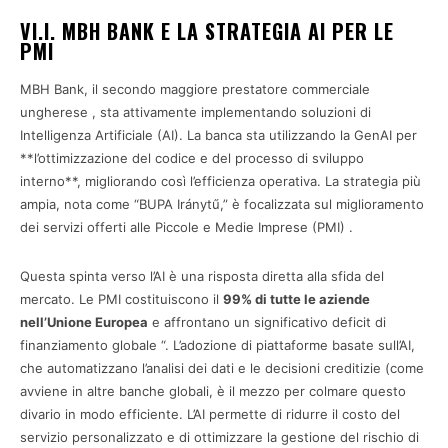
VI.I. MBH BANK E LA STRATEGIA AI PER LE
PMI
MBH Bank, il secondo maggiore prestatore commerciale
ungherese , sta attivamente implementando soluzioni di
Intelligenza Artificiale (AI). La banca sta utilizzando la GenAI per
**l’ottimizzazione del codice e del processo di sviluppo
interno**, migliorando così l’efficienza operativa. La strategia più
ampia, nota come “BUPA Iránytű,” è focalizzata sul miglioramento
dei servizi offerti alle Piccole e Medie Imprese (PMI) .
Questa spinta verso l’AI è una risposta diretta alla sfida del
mercato. Le PMI costituiscono il
99% di tutte le aziende
nell’Unione Europea
e affrontano un significativo deficit di
finanziamento globale “. L’adozione di piattaforme basate sull’AI,
che automatizzano l’analisi dei dati e le decisioni creditizie (come
avviene in altre banche globali, è il mezzo per colmare questo
divario in modo efficiente. L’AI permette di ridurre il costo del
servizio personalizzato e di ottimizzare la gestione del rischio di