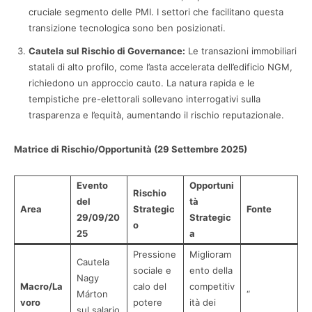
cruciale segmento delle PMI. I settori che facilitano questa
transizione tecnologica sono ben posizionati.
Cautela sul Rischio di Governance:
Le transazioni immobiliari
statali di alto profilo, come l’asta accelerata dell’edificio NGM,
richiedono un approccio cauto. La natura rapida e le
tempistiche pre-elettorali sollevano interrogativi sulla
trasparenza e l’equità, aumentando il rischio reputazionale.
Matrice di Rischio/Opportunità (29 Settembre 2025)
Evento
Opportuni
Rischio
del
tà
Area
Strategic
Fonte
29/09/20
Strategic
o
25
a
Pressione
Miglioram
Cautela
sociale e
ento della
Nagy
Macro/La
calo del
competitiv
Márton
“
voro
potere
ità dei
sul salario