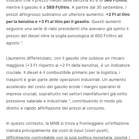
indicano che il prezzo medio della benzina 95 è di
586 Ft/litro
,
mentre il gasolio è a
589 Ft/litro
. A partire dal 30 settembre, i
prezzi all’ingrosso subiranno un ulteriore aumento:
+2 Ft al litro
per la benzina e +3 Ft al litro per il gasolio
. Questi aumenti
seguono una serie di rialzi precedenti che avevano già spinto il
prezzo del diesel oltre la soglia psicologica di 600 Ft/litro ad
agosto “.
L’aumento differenziato, con il gasolio che subisce un rincaro
maggiore (+3 Ft rispetto ai +2 Ft della benzina), è un indicatore
cruciale. Il diesel è il combustibile primario per la logistica, i
trasporti e gran parte delle operazioni industriali. Un aumento
accelerato del costo del gasolio erode i margini operativi di
imprese cruciali, soprattutto nei settori manifatturieri già sotto
pressione salariale e industriale “, contribuendo in modo più
diretto e rapido all’inflazione dei prezzi al consumo.
In questo contesto, la MNB si trova a fronteggiare un’inflazione
trainata principalmente dai costi di input (
cost-push
),
difficilmente controllabile con la sola politica monetaria, poiché i