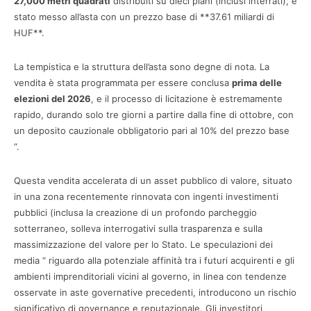
27,000 metri quadrati
distribuiti su dieci piani (inclusi interrati), è
stato messo all’asta con un prezzo base di **37.61 miliardi di
HUF**.
La tempistica e la struttura dell’asta sono degne di nota. La
vendita è stata programmata per essere conclusa
prima delle
elezioni del 2026
, e il processo di licitazione è estremamente
rapido, durando solo tre giorni a partire dalla fine di ottobre, con
un deposito cauzionale obbligatorio pari al 10% del prezzo base
“.
Questa vendita accelerata di un asset pubblico di valore, situato
in una zona recentemente rinnovata con ingenti investimenti
pubblici (inclusa la creazione di un profondo parcheggio
sotterraneo, solleva interrogativi sulla trasparenza e sulla
massimizzazione del valore per lo Stato. Le speculazioni dei
media “ riguardo alla potenziale affinità tra i futuri acquirenti e gli
ambienti imprenditoriali vicini al governo, in linea con tendenze
osservate in aste governative precedenti, introducono un rischio
significativo di governance e reputazionale. Gli investitori