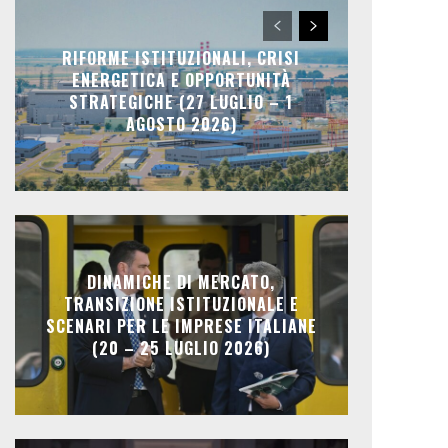
RIFORME ISTITUZIONALI, CRISI
ENERGETICA E OPPORTUNITÀ
STRATEGICHE (27 LUGLIO – 1
AGOSTO 2026)
DINAMICHE DI MERCATO,
TRANSIZIONE ISTITUZIONALE E
SCENARI PER LE IMPRESE ITALIANE
(20 – 25 LUGLIO 2026)