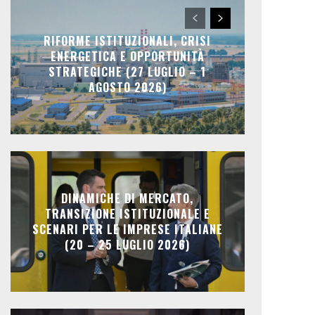
RIFORME ISTITUZIONALI, CRISI
ENERGETICA E OPPORTUNITÀ
STRATEGICHE (27 LUGLIO – 1
AGOSTO 2026)
DINAMICHE DI MERCATO,
TRANSIZIONE ISTITUZIONALE E
SCENARI PER LE IMPRESE ITALIANE
(20 – 25 LUGLIO 2026)