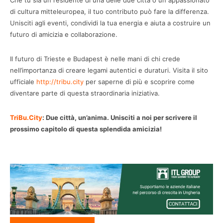
Che tu sia un residente di una delle due città o un appassionato
di cultura mitteleuropea, il tuo contributo può fare la differenza.
Unisciti agli eventi, condividi la tua energia e aiuta a costruire un
futuro di amicizia e collaborazione.
Il futuro di Trieste e Budapest è nelle mani di chi crede
nell’importanza di creare legami autentici e duraturi. Visita il sito
ufficiale
http://tribu.city
per saperne di più e scoprire come
diventare parte di questa straordinaria iniziativa.
TriBu.City
: Due città, un’anima. Unisciti a noi per scrivere il
prossimo capitolo di questa splendida amicizia!