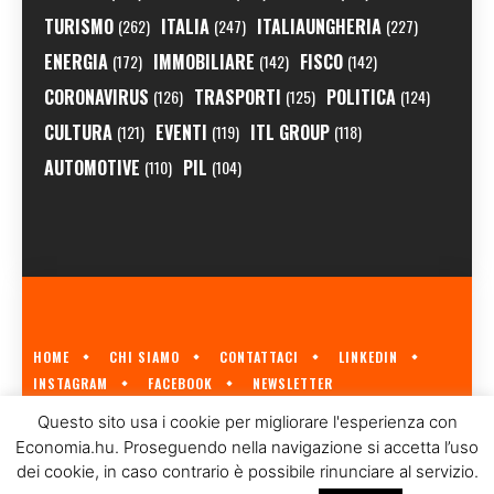
TURISMO
ITALIA
ITALIAUNGHERIA
(262)
(247)
(227)
ENERGIA
IMMOBILIARE
FISCO
(172)
(142)
(142)
CORONAVIRUS
TRASPORTI
POLITICA
(126)
(125)
(124)
CULTURA
EVENTI
ITL GROUP
(121)
(119)
(118)
AUTOMOTIVE
PIL
(110)
(104)
HOME
CHI SIAMO
CONTATTACI
LINKEDIN
INSTAGRAM
FACEBOOK
NEWSLETTER
ECONOMIA.HU È IL PRIMO GIORNALE ITALIANO SULL'ECONOMIA UNGHERESE
Questo sito usa i cookie per migliorare l'esperienza con
A CURA DI
ITL GROUP
© 2023
Economia.hu. Proseguendo nella navigazione si accetta l’uso
dei cookie, in caso contrario è possibile rinunciare al servizio.