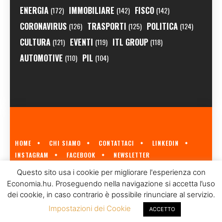
ENERGIA
IMMOBILIARE
FISCO
(172)
(142)
(142)
CORONAVIRUS
TRASPORTI
POLITICA
(126)
(125)
(124)
CULTURA
EVENTI
ITL GROUP
(121)
(119)
(118)
AUTOMOTIVE
PIL
(110)
(104)
HOME
CHI SIAMO
CONTATTACI
LINKEDIN
INSTAGRAM
FACEBOOK
NEWSLETTER
ECONOMIA.HU È IL PRIMO GIORNALE ITALIANO SULL'ECONOMIA UNGHERESE
Questo sito usa i cookie per migliorare l'esperienza con
A CURA DI
ITL GROUP
© 2023
Economia.hu. Proseguendo nella navigazione si accetta l’uso
dei cookie, in caso contrario è possibile rinunciare al servizio.
Impostazioni dei Cookie
ACCETTO