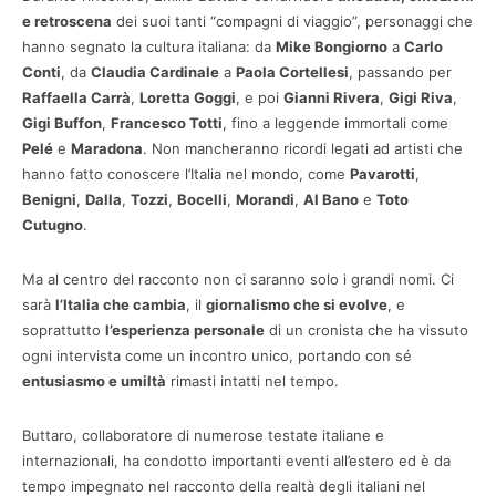
e retroscena
dei suoi tanti “compagni di viaggio”, personaggi che
hanno segnato la cultura italiana: da
Mike Bongiorno
a
Carlo
Conti
, da
Claudia Cardinale
a
Paola Cortellesi
, passando per
Raffaella Carrà
,
Loretta Goggi
, e poi
Gianni Rivera
,
Gigi Riva
,
Gigi Buffon
,
Francesco Totti
, fino a leggende immortali come
Pelé
e
Maradona
. Non mancheranno ricordi legati ad artisti che
hanno fatto conoscere l’Italia nel mondo, come
Pavarotti
,
Benigni
,
Dalla
,
Tozzi
,
Bocelli
,
Morandi
,
Al Bano
e
Toto
Cutugno
.
Ma al centro del racconto non ci saranno solo i grandi nomi. Ci
sarà
l’Italia che cambia
, il
giornalismo che si evolve
, e
soprattutto
l’esperienza personale
di un cronista che ha vissuto
ogni intervista come un incontro unico, portando con sé
entusiasmo e umiltà
rimasti intatti nel tempo.
Buttaro, collaboratore di numerose testate italiane e
internazionali, ha condotto importanti eventi all’estero ed è da
tempo impegnato nel racconto della realtà degli italiani nel