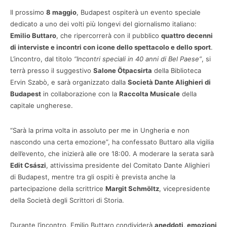
Il prossimo
8 maggio
, Budapest ospiterà un evento speciale
dedicato a uno dei volti più longevi del giornalismo italiano:
Emilio Buttaro
, che ripercorrerà con il pubblico
quattro decenni
di interviste e incontri con icone dello spettacolo e dello sport
.
L’incontro, dal titolo
“Incontri speciali in 40 anni di Bel Paese”
, si
terrà presso il suggestivo
Salone Ötpacsirta
della Biblioteca
Ervin Szabò, e sarà organizzato dalla
Società Dante Alighieri di
Budapest
in collaborazione con la
Raccolta Musicale
della
capitale ungherese.
“Sarà la prima volta in assoluto per me in Ungheria e non
nascondo una certa emozione”, ha confessato Buttaro alla vigilia
dell’evento, che inizierà alle ore 18:00. A moderare la serata sarà
Edit Császi
, attivissima presidente del Comitato Dante Alighieri
di Budapest, mentre tra gli ospiti è prevista anche la
partecipazione della scrittrice
Margit Schmöltz
, vicepresidente
della Società degli Scrittori di Storia.
Durante l’incontro, Emilio Buttaro condividerà
aneddoti, emozioni