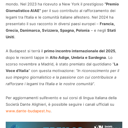
mondo. Nel 2023 ha ricevuto a New York il prestigioso
“Premio
Giornalistico AIAE”
per il suo contributo al rafforzamento dei
legami tra l’Italia e le comunità italiane all’estero. Nel 2024 ha
presentato il suo racconto in diversi paesi europei –
Francia,
Grecia, Danimarca, Svizzera, Spagna, Polonia
– e negli
Stati
Uniti
.
A Budapest si terrà il
primo incontro internazionale del 2025
,
dopo le recenti tappe in
Alto Adige, Umbria e Sardegna
. Lo
scorso novembre a Madrid, è stato premiato dal quotidiano “
La
Voce d’Italia
” con questa motivazione:
“In riconoscimento per il
suo impegno giornalistico e la passione con cui contribuisce a
rafforzare i legami tra l’Italia e le nostre comunità”
.
Per aggiornamenti sull’evento e sui corsi di lingua italiana della
Società Dante Alighieri, è possibile seguire i canali ufficiali su
www.dante-budapest.hu
.