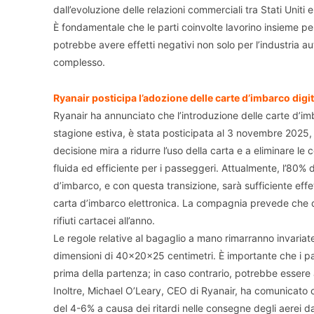
dall’evoluzione delle relazioni commerciali tra Stati Uniti 
È fondamentale che le parti coinvolte lavorino insieme pe
potrebbe avere effetti negativi non solo per l’industria 
complesso.
Ryanair posticipa l’adozione delle carte d’imbarco digi
Ryanair ha annunciato che l’introduzione delle carte d’imb
stagione estiva, è stata posticipata al 3 novembre 2025, i
decisione mira a ridurre l’uso della carta e a eliminare le
fluida ed efficiente per i passeggeri. Attualmente, l’80% de
d’imbarco, e con questa transizione, sarà sufficiente effe
carta d’imbarco elettronica. La compagnia prevede che q
rifiuti cartacei all’anno.​
Le regole relative al bagaglio a mano rimarranno invariate
dimensioni di 40×20×25 centimetri. È importante che i p
prima della partenza; in caso contrario, potrebbe essere 
Inoltre, Michael O’Leary, CEO di Ryanair, ha comunicato c
del 4-6% a causa dei ritardi nelle consegne degli aerei da