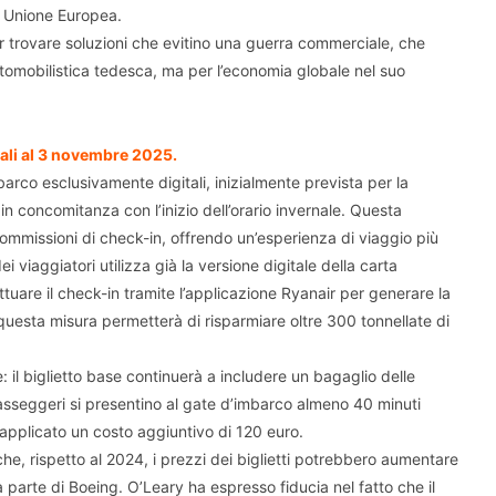
e Unione Europea.​
r trovare soluzioni che evitino una guerra commerciale, che
automobilistica tedesca, ma per l’economia globale nel suo
tali al 3 novembre 2025.
arco esclusivamente digitali, inizialmente prevista per la
n concomitanza con l’inizio dell’orario invernale. Questa
 commissioni di check-in, offrendo un’esperienza di viaggio più
i viaggiatori utilizza già la versione digitale della carta
ttuare il check-in tramite l’applicazione Ryanair per generare la
uesta misura permetterà di risparmiare oltre 300 tonnellate di
: il biglietto base continuerà a includere un bagaglio delle
asseggeri si presentino al gate d’imbarco almeno 40 minuti
applicato un costo aggiuntivo di 120 euro.​
he, rispetto al 2024, i prezzi dei biglietti potrebbero aumentare
 parte di Boeing. O’Leary ha espresso fiducia nel fatto che il