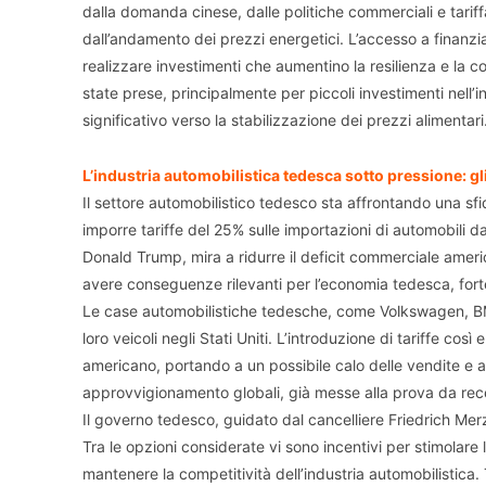
dalla domanda cinese, dalle politiche commerciali e tar
dall’andamento dei prezzi energetici. L’accesso a finanzia
realizzare investimenti che aumentino la resilienza e la c
state prese, principalmente per piccoli investimenti nell
significativo verso la stabilizzazione dei prezzi alimentari
L’industria automobilistica tedesca sotto pressione: gli
Il settore automobilistico tedesco sta affrontando una sfid
imporre tariffe del 25% sulle importazioni di automobili
Donald Trump, mira a ridurre il deficit commerciale amer
avere conseguenze rilevanti per l’economia tedesca, forte
Le case automobilistiche tedesche, come Volkswagen, B
loro veicoli negli Stati Uniti. L’introduzione di tariffe co
americano, portando a un possibile calo delle vendite e a r
approvvigionamento globali, già messe alla prova da recenti
Il governo tedesco, guidato dal cancelliere Friedrich Merz
Tra le opzioni considerate vi sono incentivi per stimolar
mantenere la competitività dell’industria automobilistica.