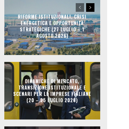
RIFORME ISTITUZIONALI, CRISI
ENERGETICA E OPPORTUNITÀ
STRATEGICHE (27 LUGLIO – 1
AGOSTO 2026)
DINAMICHE DI MERCATO,
TRANSIZIONE ISTITUZIONALE E
SCENARI PER LE IMPRESE ITALIANE
(20 – 25 LUGLIO 2026)