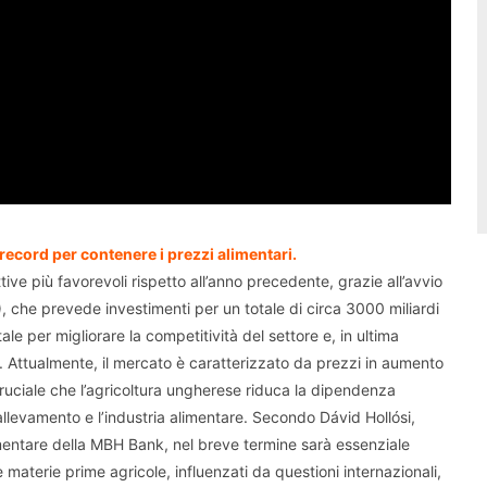
 record per contenere i prezzi alimentari.
tive più favorevoli rispetto all’anno precedente, grazie all’avvio
, che prevede investimenti per un totale di circa 3000 miliardi
e per migliorare la competitività del settore e, in ultima
o. Attualmente, il mercato è caratterizzato da prezzi in aumento
 È cruciale che l’agricoltura ungherese riduca la dipendenza
allevamento e l’industria alimentare. Secondo Dávid Hollósi,
limentare della MBH Bank, nel breve termine sarà essenziale
 materie prime agricole, influenzati da questioni internazionali,