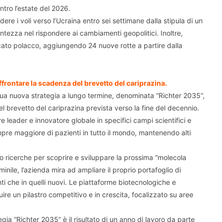
tro l’estate del 2026.​
dere i voli verso l’Ucraina entro sei settimane dalla stipula di un
ontezza nel rispondere ai cambiamenti geopolitici. Inoltre,
cato polacco, aggiungendo 24 nuove rotte a partire dalla
ffrontare la scadenza del brevetto del cariprazina.
sua nuova strategia a lungo termine, denominata “Richter 2035”,
el brevetto del cariprazina prevista verso la fine del decennio.
e leader e innovatore globale in specifici campi scientifici e
mpre maggiore di pazienti in tutto il mondo, mantenendo alti
o ricerche per scoprire e sviluppare la prossima “molecola
inile, l’azienda mira ad ampliare il proprio portafoglio di
nti che in quelli nuovi. Le piattaforme biotecnologiche e
ire un pilastro competitivo e in crescita, focalizzato su aree
gia “Richter 2035” è il risultato di un anno di lavoro da parte