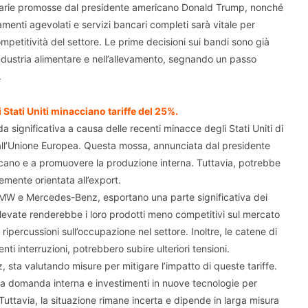
iffarie promosse dal presidente americano Donald Trump, nonché
menti agevolati e servizi bancari completi sarà vitale per
ompetitività del settore. Le prime decisioni sui bandi sono già
’industria alimentare e nell’allevamento, segnando un passo
.
 Stati Uniti minacciano tariffe del 25%.
a significativa a causa delle recenti minacce degli Stati Uniti di
 dall’Unione Europea. Questa mossa, annunciata dal presidente
icano e a promuovere la produzione interna. Tuttavia, potrebbe
mente orientata all’export.​
MW e Mercedes-Benz, esportano una parte significativa dei
sì elevate renderebbe i loro prodotti meno competitivi sul mercato
ipercussioni sull’occupazione nel settore. Inoltre, le catene di
 interruzioni, potrebbero subire ulteriori tensioni.​
, sta valutando misure per mitigare l’impatto di queste tariffe.
e la domanda interna e investimenti in nuove tecnologie per
 Tuttavia, la situazione rimane incerta e dipende in larga misura