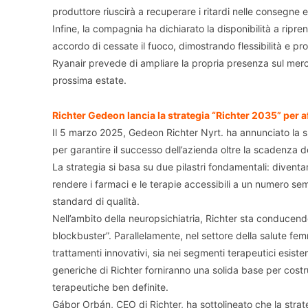
produttore riuscirà a recuperare i ritardi nelle consegne en
Infine, la compagnia ha dichiarato la disponibilità a ripren
accordo di cessate il fuoco, dimostrando flessibilità e pr
Ryanair prevede di ampliare la propria presenza sul mer
prossima estate.
Richter Gedeon lancia la strategia “Richter 2035” per a
Il 5 marzo 2025, Gedeon Richter Nyrt. ha annunciato la 
per garantire il successo dell’azienda oltre la scadenza d
La strategia si basa su due pilastri fondamentali: diventar
rendere i farmaci e le terapie accessibili a un numero se
standard di qualità.
Nell’ambito della neuropsichiatria, Richter sta conducend
blockbuster”. Parallelamente, nel settore della salute femm
trattamenti innovativi, sia nei segmenti terapeutici esiste
generiche di Richter forniranno una solida base per costru
terapeutiche ben definite.
Gábor Orbán, CEO di Richter, ha sottolineato che la strate