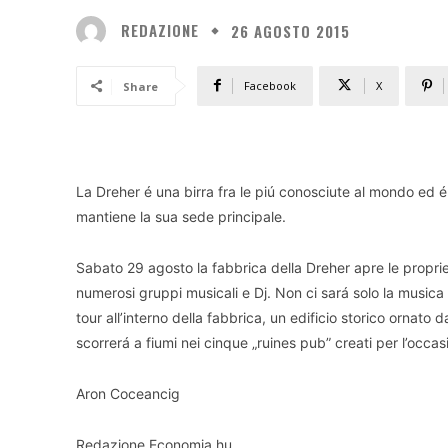
REDAZIONE
26 AGOSTO 2015
Facebook
X
Share
La Dreher é una birra fra le piú conosciute al mondo ed 
mantiene la sua sede principale.
Sabato 29 agosto la fabbrica della Dreher apre le propri
numerosi gruppi musicali e Dj. Non ci sará solo la musica a
tour all’interno della fabbrica, un edificio storico ornato
scorrerá a fiumi nei cinque „ruines pub” creati per l’occa
Aron Coceancig
Redazione Economia.hu