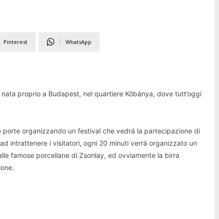
Pinterest
WhatsApp
é nata proprio a Budapest, nel quartiere Kőbánya, dove tutt’oggi
e porte organizzando un festival che vedrá la partecipazione di
d intrattenere i visitatori, ogni 20 minuti verrá organizzato un
 dalle famose porcellane di Zsonlay, ed ovviamente la birra
sione.