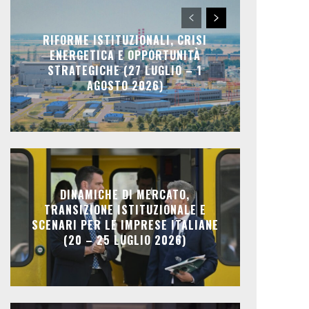
RIFORME ISTITUZIONALI, CRISI
ENERGETICA E OPPORTUNITÀ
STRATEGICHE (27 LUGLIO – 1
AGOSTO 2026)
DINAMICHE DI MERCATO,
TRANSIZIONE ISTITUZIONALE E
SCENARI PER LE IMPRESE ITALIANE
(20 – 25 LUGLIO 2026)