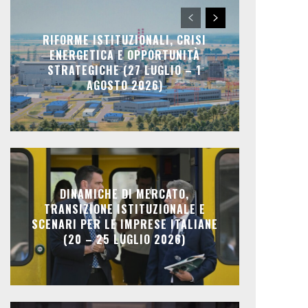
RIFORME ISTITUZIONALI, CRISI
ENERGETICA E OPPORTUNITÀ
STRATEGICHE (27 LUGLIO – 1
AGOSTO 2026)
DINAMICHE DI MERCATO,
TRANSIZIONE ISTITUZIONALE E
SCENARI PER LE IMPRESE ITALIANE
(20 – 25 LUGLIO 2026)