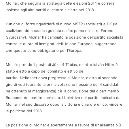
Molnár, che seguirà la strategia delle elezioni 2014 e correrà
insieme agli altri partiti di centro sinistra nel 2018.
L’unione di forze riguarderà di nuovo MSZP (socialisti) e DK (la
coalizione democratica guidata dall’ex primo ministro Ferenc
Gyurcsány). Molnár ha cambiato la posizione del partito socialista
contro le quote di immigrati dell’Unione Europea, suggerendo
che queste sono obbligatorie per l’Europa.
Molnár prende il posto di József Tóbiás, mentre István Hiller è
stato eletto a capo del comitato elettivo del
partito. Nell’esperienza pregressa di Molnár, eletto al secondo
giro di voti (durante la prima votazione nessuno dei 4 candidati
ha ottenuto la maggioranza) c’è la conduzione del dipartimento
Budapest del partito socialista. L’obiettivo del partito indicato da
Molnár nel suo discorso dopo la vittoria è chiaro e unico: vincere
le politiche del 2018.
La posizione di Molnár è apertamente a favore di un’alleanza più