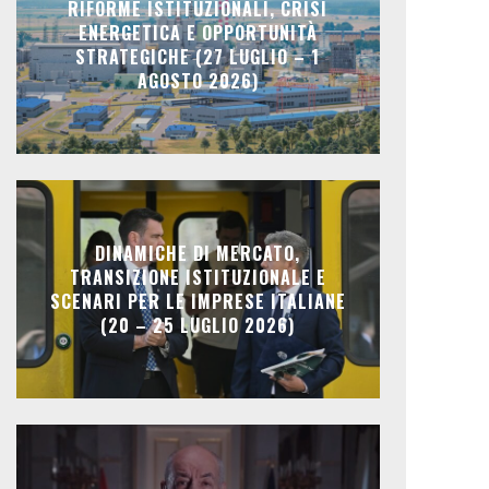
RIFORME ISTITUZIONALI, CRISI
ENERGETICA E OPPORTUNITÀ
STRATEGICHE (27 LUGLIO – 1
AGOSTO 2026)
DINAMICHE DI MERCATO,
TRANSIZIONE ISTITUZIONALE E
SCENARI PER LE IMPRESE ITALIANE
(20 – 25 LUGLIO 2026)