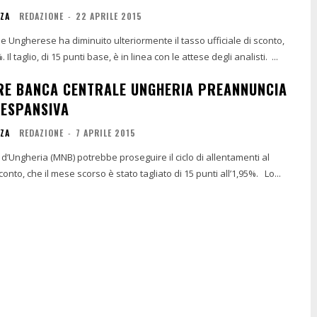
NZA
REDAZIONE
-
22 APRILE 2015
 Ungherese ha diminuito ulteriormente il tasso ufficiale di sconto,
portandolo all’1,8%. Il taglio, di 15 punti base, è in linea con le attese degli analisti. ...
E BANCA CENTRALE UNGHERIA PREANNUNCIA
 ESPANSIVA
NZA
REDAZIONE
-
7 APRILE 2015
d’Ungheria (MNB) potrebbe proseguire il ciclo di allentamenti al
tasso ufficiale di sconto, che il mese scorso è stato tagliato di 15 punti all’1,95%. Lo...