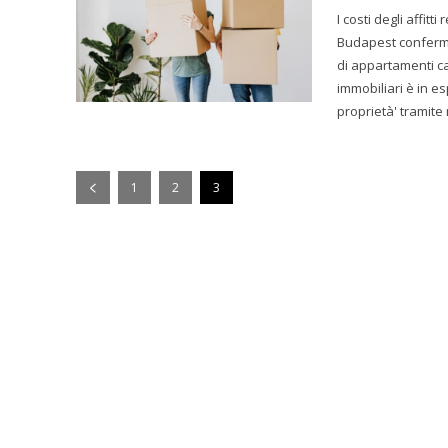
I costi degli affit
Budapest confermano anche 
di appartamenti cau
immobiliari è in e
proprietà' tramite
1
2
3