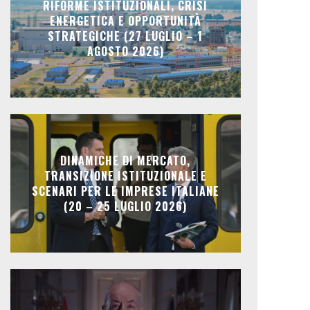
RIFORME ISTITUZIONALI, CRISI
ENERGETICA E OPPORTUNITÀ
STRATEGICHE (27 LUGLIO – 1
AGOSTO 2026)
DINAMICHE DI MERCATO,
TRANSIZIONE ISTITUZIONALE E
SCENARI PER LE IMPRESE ITALIANE
(20 – 25 LUGLIO 2026)