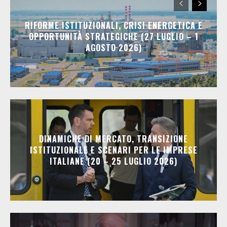
RIFORME ISTITUZIONALI, CRISI ENERGETICA E
OPPORTUNITÀ STRATEGICHE (27 LUGLIO – 1
AGOSTO 2026)
DINAMICHE DI MERCATO, TRANSIZIONE
ISTITUZIONALE E SCENARI PER LE IMPRESE
ITALIANE (20 – 25 LUGLIO 2026)