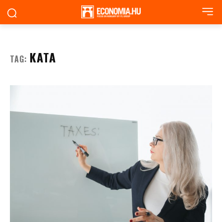
KATA
TAG: