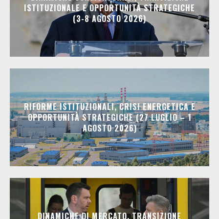
ISTITUZIONALE E OPPORTUNITÀ STRATEGICHE
(3-8 AGOSTO 2026)
RIFORME ISTITUZIONALI, CRISI ENERGETICA E
OPPORTUNITÀ STRATEGICHE (27 LUGLIO – 1
AGOSTO 2026)
DINAMICHE DI MERCATO, TRANSIZIONE