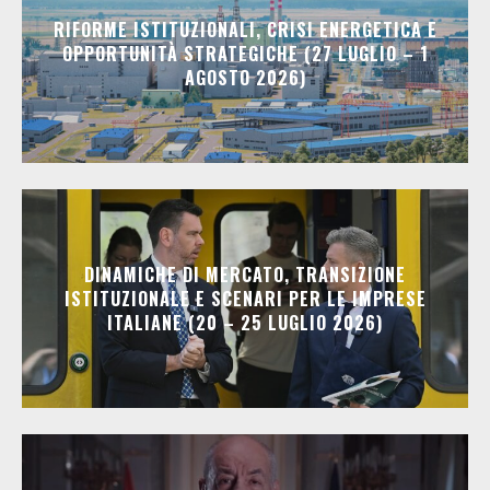
RIFORME ISTITUZIONALI, CRISI ENERGETICA E
OPPORTUNITÀ STRATEGICHE (27 LUGLIO – 1
AGOSTO 2026)
DINAMICHE DI MERCATO, TRANSIZIONE
ISTITUZIONALE E SCENARI PER LE IMPRESE
ITALIANE (20 – 25 LUGLIO 2026)