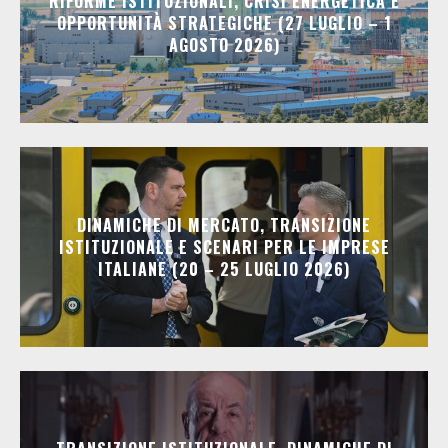
RIFORME ISTITUZIONALI, CRISI ENERGETICA E
OPPORTUNITÀ STRATEGICHE (27 LUGLIO – 1
AGOSTO 2026)
DINAMICHE DI MERCATO, TRANSIZIONE
ISTITUZIONALE E SCENARI PER LE IMPRESE
ITALIANE (20 – 25 LUGLIO 2026)