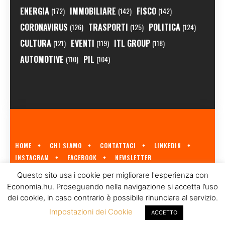
ENERGIA
IMMOBILIARE
FISCO
(172)
(142)
(142)
CORONAVIRUS
TRASPORTI
POLITICA
(126)
(125)
(124)
CULTURA
EVENTI
ITL GROUP
(121)
(119)
(118)
AUTOMOTIVE
PIL
(110)
(104)
HOME
CHI SIAMO
CONTATTACI
LINKEDIN
INSTAGRAM
FACEBOOK
NEWSLETTER
ECONOMIA.HU È IL PRIMO GIORNALE ITALIANO SULL'ECONOMIA UNGHERESE
Questo sito usa i cookie per migliorare l'esperienza con
A CURA DI
ITL GROUP
© 2023
Economia.hu. Proseguendo nella navigazione si accetta l’uso
dei cookie, in caso contrario è possibile rinunciare al servizio.
Impostazioni dei Cookie
ACCETTO