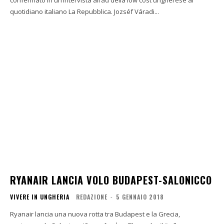
confermato in un’intervista all’ad della low cost ungherese al
quotidiano italiano La Repubblica. Jozséf Váradi...
RYANAIR LANCIA VOLO BUDAPEST-SALONICCO
VIVERE IN UNGHERIA
REDAZIONE
-
5 GENNAIO 2018
Ryanair lancia una nuova rotta tra Budapest e la Grecia,