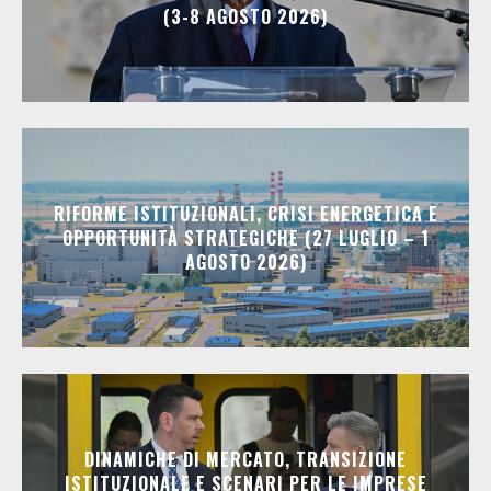
(3-8 AGOSTO 2026)
RIFORME ISTITUZIONALI, CRISI ENERGETICA E
OPPORTUNITÀ STRATEGICHE (27 LUGLIO – 1
AGOSTO 2026)
DINAMICHE DI MERCATO, TRANSIZIONE
ISTITUZIONALE E SCENARI PER LE IMPRESE