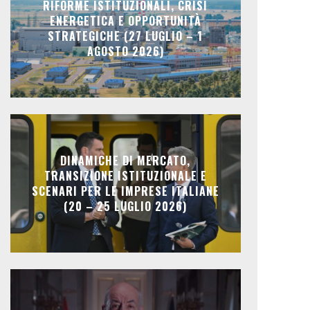
RIFORME ISTITUZIONALI, CRISI
ENERGETICA E OPPORTUNITÀ
STRATEGICHE (27 LUGLIO – 1
AGOSTO 2026)
DINAMICHE DI MERCATO,
TRANSIZIONE ISTITUZIONALE E
SCENARI PER LE IMPRESE ITALIANE
(20 – 25 LUGLIO 2026)