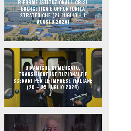
RIFORME ISTITUZIONALI, CRISI
ENERGETICA E OPPORTUNITÀ
STRATEGICHE (27 LUGLIO – 1
AGOSTO 2026)
DINAMICHE DI MERCATO,
TRANSIZIONE ISTITUZIONALE E
SCENARI PER LE IMPRESE ITALIANE
(20 – 25 LUGLIO 2026)