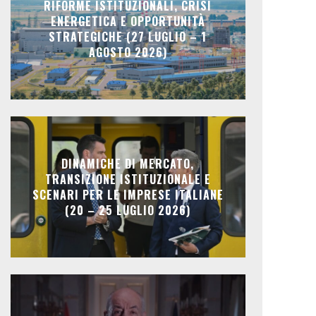
RIFORME ISTITUZIONALI, CRISI
ENERGETICA E OPPORTUNITÀ
STRATEGICHE (27 LUGLIO – 1
AGOSTO 2026)
DINAMICHE DI MERCATO,
TRANSIZIONE ISTITUZIONALE E
SCENARI PER LE IMPRESE ITALIANE
(20 – 25 LUGLIO 2026)