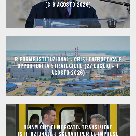
(3-8 AGOSTO 2026)
RIFORME ISTITUZIONALI, CRISI ENERGETICA E
OPPORTUNITÀ STRATEGICHE (27 LUGLIO – 1
AGOSTO 2026)
DINAMICHE DI MERCATO, TRANSIZIONE
ISTITUZIONALE E SCENARI PER LE IMPRESE