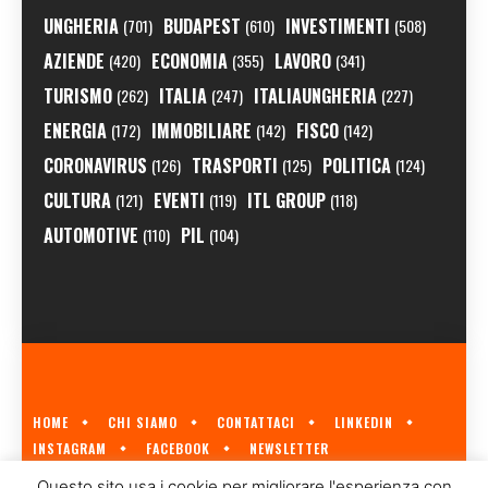
UNGHERIA
BUDAPEST
INVESTIMENTI
(701)
(610)
(508)
AZIENDE
ECONOMIA
LAVORO
(420)
(355)
(341)
TURISMO
ITALIA
ITALIAUNGHERIA
(262)
(247)
(227)
ENERGIA
IMMOBILIARE
FISCO
(172)
(142)
(142)
CORONAVIRUS
TRASPORTI
POLITICA
(126)
(125)
(124)
CULTURA
EVENTI
ITL GROUP
(121)
(119)
(118)
AUTOMOTIVE
PIL
(110)
(104)
HOME
CHI SIAMO
CONTATTACI
LINKEDIN
INSTAGRAM
FACEBOOK
NEWSLETTER
ECONOMIA.HU È IL PRIMO GIORNALE ITALIANO SULL'ECONOMIA UNGHERESE
Questo sito usa i cookie per migliorare l'esperienza con