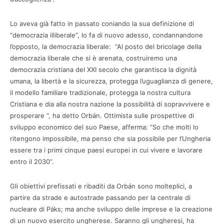
Lo aveva già fatto in passato coniando la sua definizione di
“democrazia illiberale”, lo fa di nuovo adesso, condannandone
l’opposto, la democrazia liberale: “Al posto del bricolage della
democrazia liberale che si è arenata, costruiremo una
democrazia cristiana del XXI secolo che garantisca la dignità
umana, la libertà e la sicurezza, protegga l’uguaglianza di genere,
il modello familiare tradizionale, protegga la nostra cultura
Cristiana e dia alla nostra nazione la possibilità di sopravvivere e
prosperare “, ha detto Orbán. Ottimista sulle prospettive di
sviluppo economico del suo Paese, afferma: “So che molti lo
ritengono impossibile, ma penso che sia possibile per l’Ungheria
essere tra i primi cinque paesi europei in cui vivere e lavorare
entro il 2030”.
Gli obiettivi prefissati e ribaditi da Orbán sono molteplici, a
partire da strade e autostrade passando per la centrale di
nucleare di Páks; ma anche sviluppo delle imprese e la creazione
di un nuovo esercito ungherese. Saranno gli ungheresi, ha