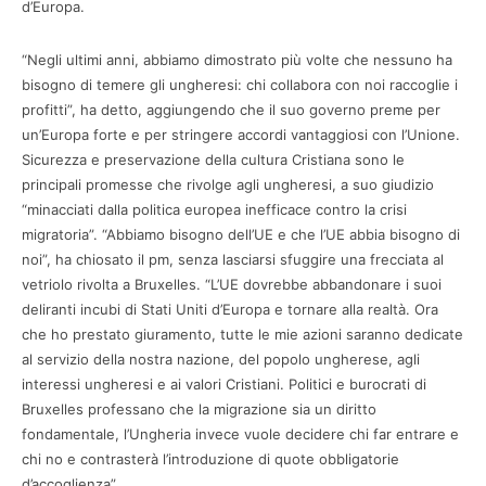
d’Europa.
“Negli ultimi anni, abbiamo dimostrato più volte che nessuno ha
bisogno di temere gli ungheresi: chi collabora con noi raccoglie i
profitti”, ha detto, aggiungendo che il suo governo preme per
un’Europa forte e per stringere accordi vantaggiosi con l’Unione.
Sicurezza e preservazione della cultura Cristiana sono le
principali promesse che rivolge agli ungheresi, a suo giudizio
“minacciati dalla politica europea inefficace contro la crisi
migratoria”. “Abbiamo bisogno dell’UE e che l’UE abbia bisogno di
noi”, ha chiosato il pm, senza lasciarsi sfuggire una frecciata al
vetriolo rivolta a Bruxelles. “L’UE dovrebbe abbandonare i suoi
deliranti incubi di Stati Uniti d’Europa e tornare alla realtà. Ora
che ho prestato giuramento, tutte le mie azioni saranno dedicate
al servizio della nostra nazione, del popolo ungherese, agli
interessi ungheresi e ai valori Cristiani. Politici e burocrati di
Bruxelles professano che la migrazione sia un diritto
fondamentale, l’Ungheria invece vuole decidere chi far entrare e
chi no e contrasterà l’introduzione di quote obbligatorie
d’accoglienza”.