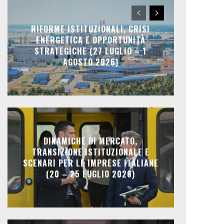
RIFORME ISTITUZIONALI, CRISI
ENERGETICA E OPPORTUNITÀ
STRATEGICHE (27 LUGLIO – 1
AGOSTO 2026)
DINAMICHE DI MERCATO,
TRANSIZIONE ISTITUZIONALE E
SCENARI PER LE IMPRESE ITALIANE
(20 – 25 LUGLIO 2026)