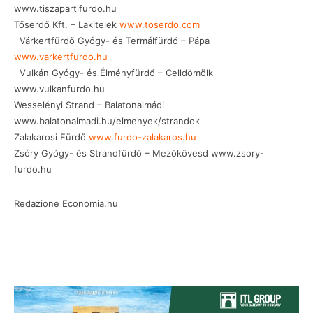
www.tiszapartifurdo.hu
Tőserdő Kft. – Lakitelek
www.toserdo.com
Várkertfürdő Gyógy- és Termálfürdő – Pápa
www.varkertfurdo.hu
Vulkán Gyógy- és Élményfürdő – Celldömölk
www.vulkanfurdo.hu
Wesselényi Strand – Balatonalmádi
www.balatonalmadi.hu/elmenyek/strandok
Zalakarosi Fürdő
www.furdo-zalakaros.hu
Zsóry Gyógy- és Strandfürdő – Mezőkövesd www.zsory-
furdo.hu
Redazione Economia.hu