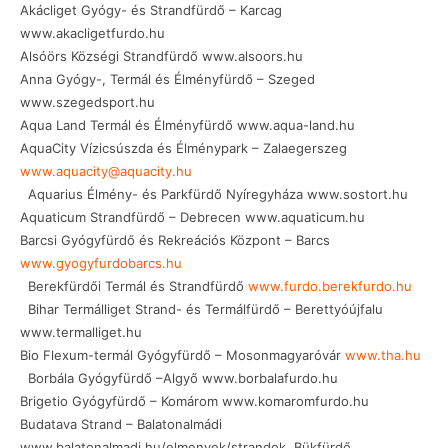
Akácliget Gyógy- és Strandfürdő – Karcag
www.akacligetfurdo.hu
Alsóörs Községi Strandfürdő www.alsoors.hu
Anna Gyógy-, Termál és Élményfürdő – Szeged
www.szegedsport.hu
Aqua Land Termál és Élményfürdő www.aqua-land.hu
AquaCity Vízicsúszda és Élménypark – Zalaegerszeg
www.aquacity@aquacity.hu
Aquarius Élmény- és Parkfürdő Nyíregyháza www.sostort.hu
Aquaticum Strandfürdő – Debrecen www.aquaticum.hu
Barcsi Gyógyfürdő és Rekreációs Központ – Barcs
www.gyogyfurdobarcs.hu
Berekfürdői Termál és Strandfürdő
www.furdo.berekfurdo.hu
Bihar Termálliget Strand- és Termálfürdő – Berettyóújfalu
www.termalliget.hu
Bio Flexum-termál Gyógyfürdő – Mosonmagyaróvár
www.tha.hu
Borbála Gyógyfürdő –Algyő www.borbalafurdo.hu
Brigetio Gyógyfürdő – Komárom www.komaromfurdo.hu
Budatava Strand – Balatonalmádi
www.balatonalmadi.hu/elmenyek/strandok Bükfürdő