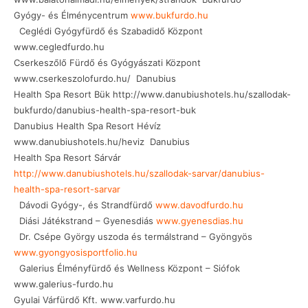
Gyógy- és Élménycentrum
www.bukfurdo.hu
Ceglédi Gyógyfürdő és Szabadidő Központ
www.cegledfurdo.hu
Cserkeszőlő Fürdő és Gyógyászati Központ
www.cserkeszolofurdo.hu/ Danubius
Health Spa Resort Bük http://www.danubiushotels.hu/szallodak-
bukfurdo/danubius-health-spa-resort-buk
Danubius Health Spa Resort Hévíz
www.danubiushotels.hu/heviz Danubius
Health Spa Resort Sárvár
http://www.danubiushotels.hu/szallodak-sarvar/danubius-
health-spa-resort-sarvar
Dávodi Gyógy-, és Strandfürdő
www.davodfurdo.hu
Diási Játékstrand – Gyenesdiás
www.gyenesdias.hu
Dr. Csépe György uszoda és termálstrand – Gyöngyös
www.gyongyosisportfolio.hu
Galerius Élményfürdő és Wellness Központ – Siófok
www.galerius-furdo.hu
Gyulai Várfürdő Kft. www.varfurdo.hu