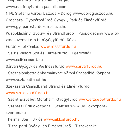
Napfényfürdő Aquapolis – Szeged
www.napfenyfurdoaquapolis.com
NIPL Stefánia Városi Uszoda – Dorog www.dorogiuszoda.hu
Orosháza -Gyopárosfürdő Gyógy-, Park és Élményfürdő
www.gyoparosfurdo-oroshaza.hu
Püspökladányi Gyógy- és Strandfürdő – Püspökladány www.pl-
varosuzemelteto.hu/Gyógyfürdő Rózsa
Fürdő – Tótkomlós
www.rozsafurdo.hu
Saliris Resort Spa és Termálfürdő – Egerszalók
www.salirisresort.hu
Sárvári Gyógy- és Wellnessfürdő
www.sarvarfurdo.hu
Százhalombatta önkormányzat Városi Szabadidő Központ
www.vszk.battanet.hu
Szekszárdi Családbarát Strand és Élményfürdő
www.szekszardifurdo.hu
Szent Erzsébet Mórahalmi Gyógyfürdő
www.erzsebetfurdo.hu
Szentesi Üdülőközpont – Szentes www.udulokozpont-
szentes.hu
Thermal Spa – Siklós
www.siklosfurdo.hu
Tisza-parti Gyógy- és Élményfürdő – Tiszakécske