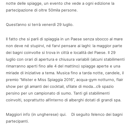
notte delle spiagge, un evento che vede a ogni edizione la
partecipazione di oltre 50mila persone.
Quest’anno si terrà venerdì 29 luglio.
Il fatto che si parli di spiaggia in un Paese senza sbocco al mare
non deve né stupirvi, né farvi pensare ai laghi: la maggior parte
dei bagni coinvolte si trova in città e località del Paese. Il 29
luglio con orari di apertura e chiusura variabili (alcuni stabilimenti
rimarranno aperti fino alle 4 del mattino) spiagge aperte e una
miriade di iniziative a tema. Musica fino a tarda notte, candele, il
premio “Mister e Miss Spiaggia 2016”, acqua-gym notturno, flair
show per gli amanti dei cocktail, sfilate di moda…c’è spazio
persino per un campionato di sumo. Tanti gli stabilimenti
coinvolti, soprattutto all’interno di alberghi dotati di grandi spa.
Maggiori info (in ungherese) qui. Di seguito l’elenco dei bagni
partecipanti.