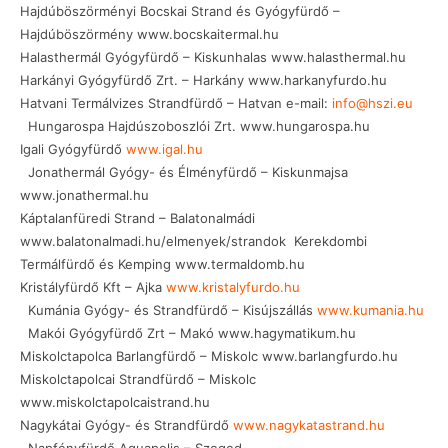
Hajdúböszörményi Bocskai Strand és Gyógyfürdő –
Hajdúböszörmény www.bocskaitermal.hu
Halasthermál Gyógyfürdő – Kiskunhalas www.halasthermal.hu
Harkányi Gyógyfürdő Zrt. – Harkány www.harkanyfurdo.hu
Hatvani Termálvizes Strandfürdő – Hatvan e-mail:
info@hszi.eu
Hungarospa Hajdúszoboszlói Zrt. www.hungarospa.hu
Igali Gyógyfürdő
www.igal.hu
Jonathermál Gyógy- és Élményfürdő – Kiskunmajsa
www.jonathermal.hu
Káptalanfüredi Strand – Balatonalmádi
www.balatonalmadi.hu/elmenyek/strandok Kerekdombi
Termálfürdő és Kemping www.termaldomb.hu
Kristályfürdő Kft – Ajka
www.kristalyfurdo.hu
Kumánia Gyógy- és Strandfürdő – Kisújszállás
www.kumania.hu
Makói Gyógyfürdő Zrt – Makó www.hagymatikum.hu
Miskolctapolca Barlangfürdő – Miskolc www.barlangfurdo.hu
Miskolctapolcai Strandfürdő – Miskolc
www.miskolctapolcaistrand.hu
Nagykátai Gyógy- és Strandfürdő
www.nagykatastrand.hu