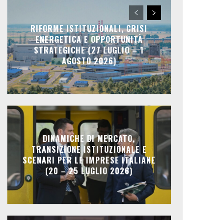
RIFORME ISTITUZIONALI, CRISI
ENERGETICA E OPPORTUNITÀ
STRATEGICHE (27 LUGLIO – 1
AGOSTO 2026)
DINAMICHE DI MERCATO,
TRANSIZIONE ISTITUZIONALE E
SCENARI PER LE IMPRESE ITALIANE
(20 – 25 LUGLIO 2026)