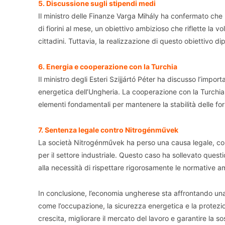
5. Discussione sugli stipendi medi
Il ministro delle Finanze Varga Mihály ha confermato che 
di fiorini al mese, un obiettivo ambizioso che riflette la 
cittadini. Tuttavia, la realizzazione di questo obiettivo di
6. Energia e cooperazione con la Turchia
Il ministro degli Esteri Szijjártó Péter ha discusso l’imp
energetica dell’Ungheria. La cooperazione con la Turchia
elementi fondamentali per mantenere la stabilità delle for
7. Sentenza legale contro Nitrogénművek
La società Nitrogénművek ha perso una causa legale, con 
per il settore industriale. Questo caso ha sollevato questi
alla necessità di rispettare rigorosamente le normative am
In conclusione, l’economia ungherese sta affrontando una f
come l’occupazione, la sicurezza energetica e la protezio
crescita, migliorare il mercato del lavoro e garantire la so