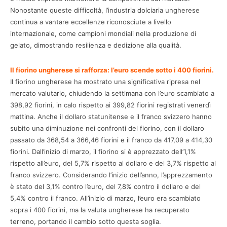
Nonostante queste difficoltà, l’industria dolciaria ungherese
continua a vantare eccellenze riconosciute a livello
internazionale, come campioni mondiali nella produzione di
gelato, dimostrando resilienza e dedizione alla qualità.
Il fiorino ungherese si rafforza: l’euro scende sotto i 400 fiorini.
Il fiorino ungherese ha mostrato una significativa ripresa nel
mercato valutario, chiudendo la settimana con l’euro scambiato a
398,92 fiorini, in calo rispetto ai 399,82 fiorini registrati venerdì
mattina. Anche il dollaro statunitense e il franco svizzero hanno
subito una diminuzione nei confronti del fiorino, con il dollaro
passato da 368,54 a 366,46 fiorini e il franco da 417,09 a 414,30
fiorini. Dall’inizio di marzo, il fiorino si è apprezzato dell’1,1%
rispetto all’euro, del 5,7% rispetto al dollaro e del 3,7% rispetto al
franco svizzero. Considerando l’inizio dell’anno, l’apprezzamento
è stato del 3,1% contro l’euro, del 7,8% contro il dollaro e del
5,4% contro il franco. All’inizio di marzo, l’euro era scambiato
sopra i 400 fiorini, ma la valuta ungherese ha recuperato
terreno, portando il cambio sotto questa soglia.