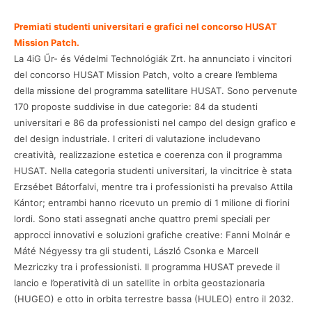
Premiati studenti universitari e grafici nel concorso HUSAT
Mission Patch.
La 4iG Űr- és Védelmi Technológiák Zrt. ha annunciato i vincitori
del concorso HUSAT Mission Patch, volto a creare l’emblema
della missione del programma satellitare HUSAT. Sono pervenute
170 proposte suddivise in due categorie: 84 da studenti
universitari e 86 da professionisti nel campo del design grafico e
del design industriale. I criteri di valutazione includevano
creatività, realizzazione estetica e coerenza con il programma
HUSAT. Nella categoria studenti universitari, la vincitrice è stata
Erzsébet Bátorfalvi, mentre tra i professionisti ha prevalso Attila
Kántor; entrambi hanno ricevuto un premio di 1 milione di fiorini
lordi. Sono stati assegnati anche quattro premi speciali per
approcci innovativi e soluzioni grafiche creative: Fanni Molnár e
Máté Négyessy tra gli studenti, László Csonka e Marcell
Mezriczky tra i professionisti. Il programma HUSAT prevede il
lancio e l’operatività di un satellite in orbita geostazionaria
(HUGEO) e otto in orbita terrestre bassa (HULEO) entro il 2032.