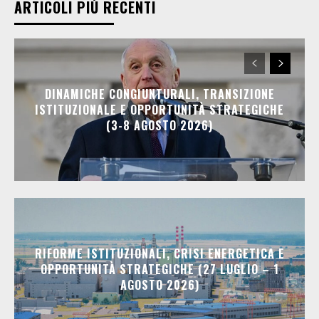
ARTICOLI PIÙ RECENTI
DINAMICHE CONGIUNTURALI, TRANSIZIONE
ISTITUZIONALE E OPPORTUNITÀ STRATEGICHE
(3-8 AGOSTO 2026)
RIFORME ISTITUZIONALI, CRISI ENERGETICA E
OPPORTUNITÀ STRATEGICHE (27 LUGLIO – 1
AGOSTO 2026)