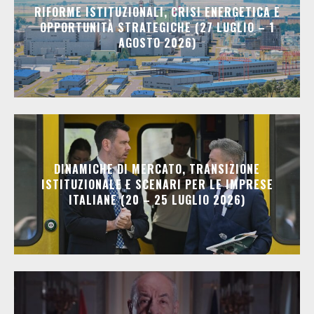
RIFORME ISTITUZIONALI, CRISI ENERGETICA E
OPPORTUNITÀ STRATEGICHE (27 LUGLIO – 1
AGOSTO 2026)
DINAMICHE DI MERCATO, TRANSIZIONE
ISTITUZIONALE E SCENARI PER LE IMPRESE
ITALIANE (20 – 25 LUGLIO 2026)