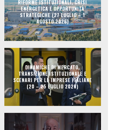
RIFORME ISTITUZIONALI, CRISI
ENERGETICA E OPPORTUNITÀ
STRATEGICHE (27 LUGLIO – 1
AGOSTO 2026)
DINAMICHE DI MERCATO,
TRANSIZIONE ISTITUZIONALE E
SCENARI PER LE IMPRESE ITALIANE
(20 – 25 LUGLIO 2026)