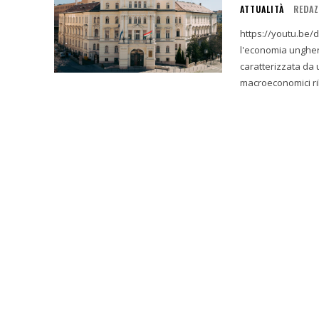
ATTUALITÀ
REDAZ
https://youtu.be/d4lL5SpE79U Sintesi Esecutiva 
l'economia ungher
caratterizzata da 
macroeconomici rila