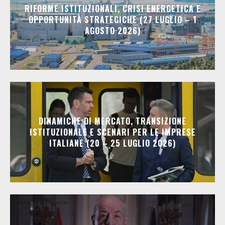
RIFORME ISTITUZIONALI, CRISI ENERGETICA E
OPPORTUNITÀ STRATEGICHE (27 LUGLIO – 1
AGOSTO 2026)
DINAMICHE DI MERCATO, TRANSIZIONE
ISTITUZIONALE E SCENARI PER LE IMPRESE
ITALIANE (20 – 25 LUGLIO 2026)