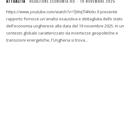
ATTUALITÀ
REDAZIONE ECONOMIA.HU
-
19 NOVEMBRE 2025
https://www.youtube.com/watch?v=TJWqTl4Nxkc Il presente
rapporto fornisce un'analisi esaustiva e dettagliata dello stato
dell'economia ungherese alla data del 19 novembre 2025. In un
contesto globale caratterizzato da incertezze geopolitiche e
transizioni energetiche, l'Ungheria si trova...