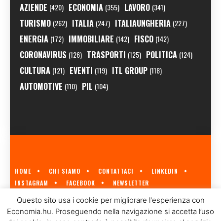
AZIENDE
ECONOMIA
LAVORO
(420)
(355)
(341)
TURISMO
ITALIA
ITALIAUNGHERIA
(262)
(247)
(227)
ENERGIA
IMMOBILIARE
FISCO
(172)
(142)
(142)
CORONAVIRUS
TRASPORTI
POLITICA
(126)
(125)
(124)
CULTURA
EVENTI
ITL GROUP
(121)
(119)
(118)
AUTOMOTIVE
PIL
(110)
(104)
HOME
CHI SIAMO
CONTATTACI
LINKEDIN
INSTAGRAM
FACEBOOK
NEWSLETTER
ECONOMIA.HU È IL PRIMO GIORNALE ITALIANO SULL'ECONOMIA UNGHERESE
Questo sito usa i cookie per migliorare l'esperienza con
A CURA DI
ITL GROUP
© 2023
Economia.hu. Proseguendo nella navigazione si accetta l’uso