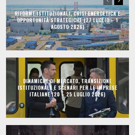
RIFORME ISTITUZIONALI, CRISI ENERGETICA E
OPPORTUNITÀ STRATEGICHE (27 LUGLIO – 1
AGOSTO 2026)
DINAMICHE DI MERCATO, TRANSIZIONE
ISTITUZIONALE E SCENARI PER LE IMPRESE
ITALIANE (20 – 25 LUGLIO 2026)