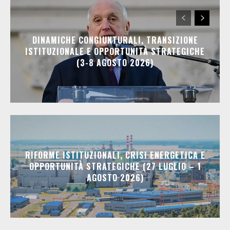
DINAMICHE CONGIUNTURALI, TRANSIZIONE
ISTITUZIONALE E OPPORTUNITÀ STRATEGICHE
(3-8 AGOSTO 2026)
RIFORME ISTITUZIONALI, CRISI ENERGETICA E
OPPORTUNITÀ STRATEGICHE (27 LUGLIO – 1
AGOSTO 2026)