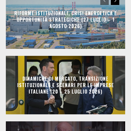
RIFORME ISTITUZIONALI, CRISI ENERGETICA E
OPPORTUNITÀ STRATEGICHE (27 LUGLIO – 1
AGOSTO 2026)
DINAMICHE DI MERCATO, TRANSIZIONE
ISTITUZIONALE E SCENARI PER LE IMPRESE
ITALIANE (20 – 25 LUGLIO 2026)