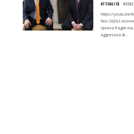
ATTUALITÀ
REDAZ
https://youtu.be/ML8yHlARhes Introduzione: Sintes
Nov 2025) L'economia ungherese, al 3 novembre 2025, si presenta in una fase di
ripresa fragile ma
aggressiva di...