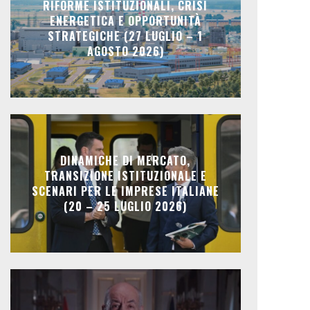
RIFORME ISTITUZIONALI, CRISI
ENERGETICA E OPPORTUNITÀ
STRATEGICHE (27 LUGLIO – 1
AGOSTO 2026)
DINAMICHE DI MERCATO,
TRANSIZIONE ISTITUZIONALE E
SCENARI PER LE IMPRESE ITALIANE
(20 – 25 LUGLIO 2026)