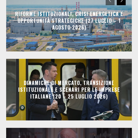
RIFORME ISTITUZIONALI, CRISI ENERGETICA E
OPPORTUNITÀ STRATEGICHE (27 LUGLIO – 1
AGOSTO 2026)
DINAMICHE DI MERCATO, TRANSIZIONE
ISTITUZIONALE E SCENARI PER LE IMPRESE
ITALIANE (20 – 25 LUGLIO 2026)