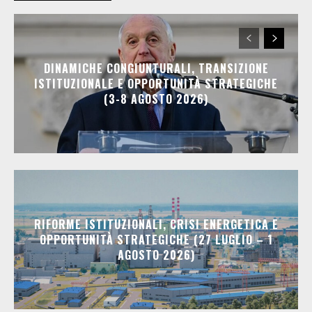
DINAMICHE CONGIUNTURALI, TRANSIZIONE
ISTITUZIONALE E OPPORTUNITÀ STRATEGICHE
(3-8 AGOSTO 2026)
RIFORME ISTITUZIONALI, CRISI ENERGETICA E
OPPORTUNITÀ STRATEGICHE (27 LUGLIO – 1
AGOSTO 2026)