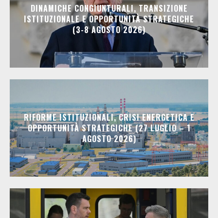
DINAMICHE CONGIUNTURALI, TRANSIZIONE
ISTITUZIONALE E OPPORTUNITÀ STRATEGICHE
(3-8 AGOSTO 2026)
RIFORME ISTITUZIONALI, CRISI ENERGETICA E
OPPORTUNITÀ STRATEGICHE (27 LUGLIO – 1
AGOSTO 2026)