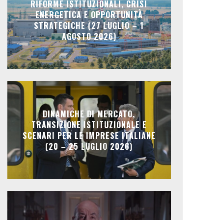
RIFORME ISTITUZIONALI, CRISI
ENERGETICA E OPPORTUNITÀ
STRATEGICHE (27 LUGLIO – 1
AGOSTO 2026)
DINAMICHE DI MERCATO,
TRANSIZIONE ISTITUZIONALE E
SCENARI PER LE IMPRESE ITALIANE
(20 – 25 LUGLIO 2026)