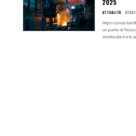
2025
ATTUALITÀ
REDAZ
https://youtu.be/8BVJvR3qW58 La giornata del 18 di
un punto di flesso
strutturale tra le