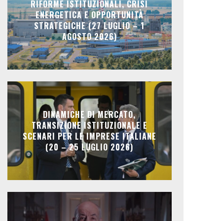
RIFORME ISTITUZIONALI, CRISI
ENERGETICA E OPPORTUNITÀ
STRATEGICHE (27 LUGLIO – 1
AGOSTO 2026)
DINAMICHE DI MERCATO,
TRANSIZIONE ISTITUZIONALE E
SCENARI PER LE IMPRESE ITALIANE
(20 – 25 LUGLIO 2026)